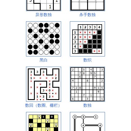
异形数独
杀手数独
黑白
数织
数回（数圈、栅栏）
数独