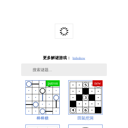
更多解谜游戏：
hide
show
棒棒糖
田鼠挖洞