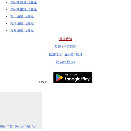
20x20 简单 马赛克
20x20 困难 马赛克
每日谜题 马赛克
每周谜题 马赛克
每月谜题 马赛克
提供赞助
反馈
|
指定谜题
批量打印
|
名人堂
|
统计
Privacy Policy
iOS App
关闭广告
|
Report This Ad