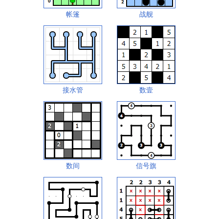
帐篷
战舰
接水管
数壹
数间
信号旗