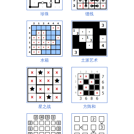
珍珠
缝线
水箱
土派艺术
星之战
方阵和