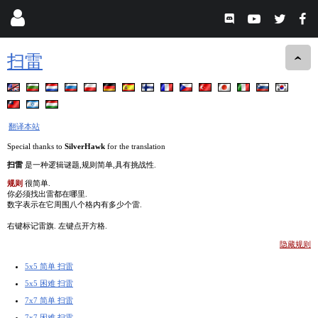
扫雷
翻译本站
Special thanks to
SilverHawk
for the translation
扫雷
是一种逻辑谜题,规则简单,具有挑战性.
规则
很简单.
你必须找出雷都在哪里.
数字表示在它周围八个格内有多少个雷.
右键标记雷旗. 左键点开方格.
隐藏规则
5x5 简单 扫雷
5x5 困难 扫雷
7x7 简单 扫雷
7x7 困难 扫雷