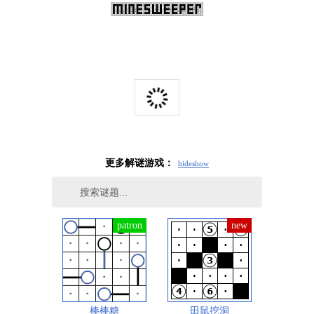
更多解谜游戏：
hide
show
棒棒糖
田鼠挖洞