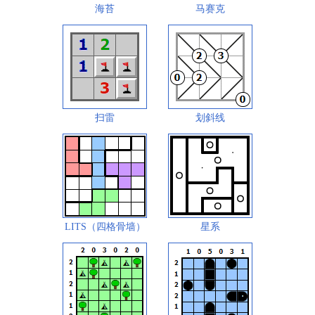
海苔
马赛克
扫雷
划斜线
LITS（四格骨墙）
星系